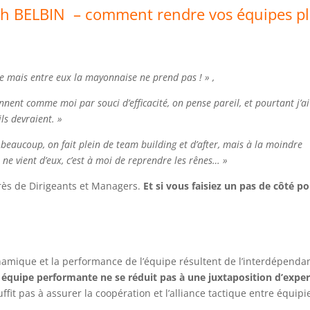
ith BELBIN – comment rendre vos équipes p
e mais entre eux la mayonnaise ne prend pas ! » ,
nnent comme moi par souci d’efficacité, on pense pareil, et pourtant j’ai
ls devraient. »
e beaucoup, on fait plein de team building et d’after, mais à la moindre
n ne vient d’eux, c’est à moi de reprendre les rênes… »
ès de Dirigeants et Managers.
Et si vous faisiez un pas de côté p
amique et la performance de l’équipe résultent de l’interdépenda
équipe performante ne se réduit pas à une juxtaposition d’exper
t pas à assurer la coopération et l’alliance tactique entre équipi