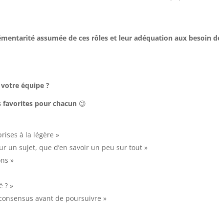
plémentarité assumée de ces rôles et leur adéquation aux besoin d
 votre équipe ?
s favorites pour chacun
😉
,
prises à la légère »
ur un sujet, que d’en savoir un peu sur tout »
ons »
é ? »
 consensus avant de poursuivre »