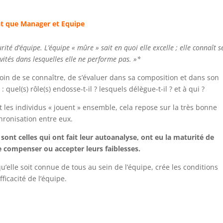
nt que Manager et Equipe
té d’équipe. L’équipe « mûre » sait en quoi elle excelle ; elle connaît s
tivités dans lesquelles elle ne performe pas. »*
in de se connaître, de s’évaluer dans sa composition et dans son
el(s) rôle(s) endosse-t-il ? lesquels délègue-t-il ? et à qui ?
t les individus « jouent » ensemble, cela repose sur la très bonne
hronisation entre eux.
 sont celles qui ont fait leur autoanalyse, ont eu la maturité de
de compenser ou accepter leurs faiblesses.
u’elle soit connue de tous au sein de l’équipe, crée les conditions
fficacité de l’équipe.