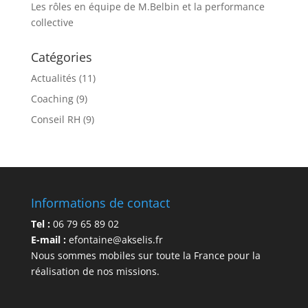
Les rôles en équipe de M.Belbin et la performance
collective
Catégories
Actualités
(11)
Coaching
(9)
Conseil RH
(9)
Informations de contact
Tel :
06 79 65 89 02
E-mail :
efontaine@akselis.fr
Nous sommes mobiles sur toute la France pour la
réalisation de nos missions.